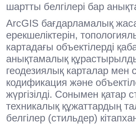
шартты белгілері бар анық
ArcGIS бағдарламалық жа
ерекшеліктерін, топология
картадағы объектілерді қа
а
нықтамалық құрастырылды
геодезиялық карталар мен 
к
одификация және объектіл
жүргізілді. Сонымен қатар 
техникалық құжаттардың т
белгілер (стильдер) кітапх