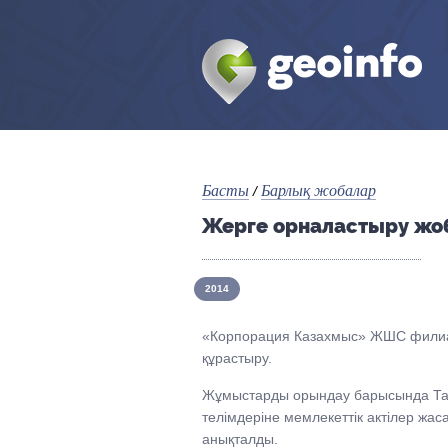
Басты
Барлық жобалар
/
Жерге орналастыру жо
2014
«Корпорация Казахмыс» ЖШС филиал
құрастыру.
Жұмыстарды орындау барысында Тап
телімдеріне мемлекеттік актілер жас
анықталды.