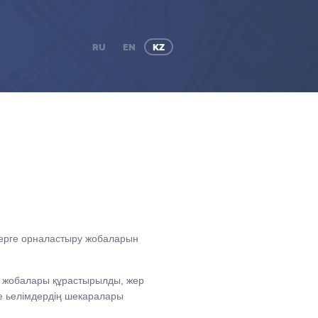
RU
EN
KZ
ерге орналастыру жобаларын
 жобалары құрастырылды, жер
рде ьелімдердің шекаралары