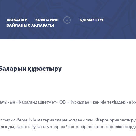
ЖОБАЛАР
КОМПАНИЯ
ҚЫЗМЕТТЕР
БАЙЛАНЫС АҚПАРАТЫ
баларын құрастыру
ының «Карагандацветмет» ӨБ «Нурказган» кенінің телімдеріне ж
сырыс берушінің материалдары қолданылды. Жерге орналастыру
алынды, қажетті құжаттамалар сәйкестендірілді және жергілікті же