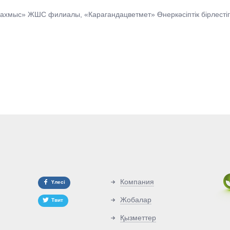
ахмыс» ЖШС филиалы, «Карагандацветмет» Өнеркәсіптік бірлестіг
Компания
Үлесі
Жобалар
Твит
Қызметтер