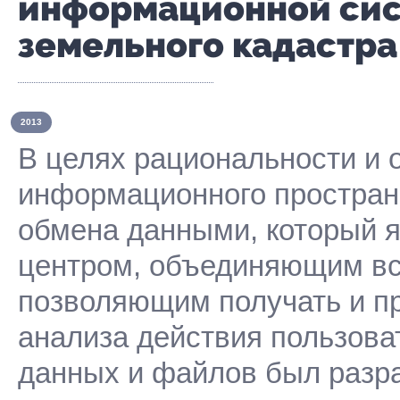
информационной сис
земельного кадастра 
2013
В целях рациональности и 
информационного простран
обмена данными, который 
центром, объединяющим вс
позволяющим получать и пр
анализа действия пользова
данных и файлов был разр