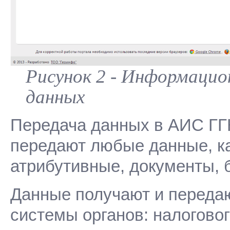
Рисунок 2 - Информацио
данных
Передача данных в АИС ГГ
передают любые данные, ка
атрибутивные, документы, б
Данные получают и перед
системы органов: налогово