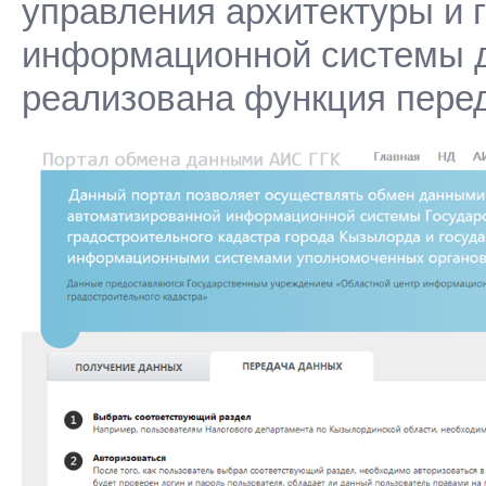
управления архитектуры и 
информационной системы 
реализована функция пере