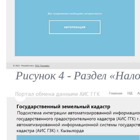
Рисунок 4 - Раздел «На