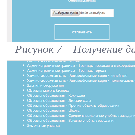
Рисунок 7 – Получение д