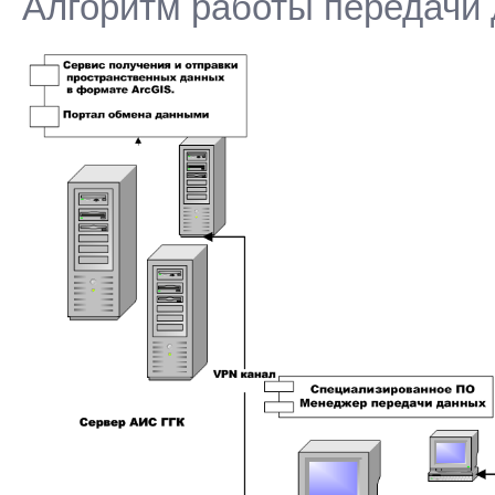
Алгоритм работы передачи 