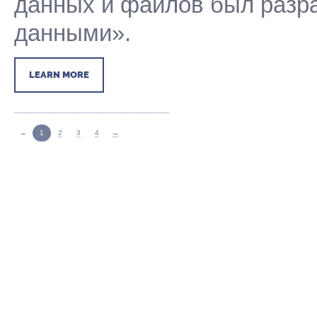
данных и файлов был разр
данными».
LEARN MORE
←
1
2
3
4
→